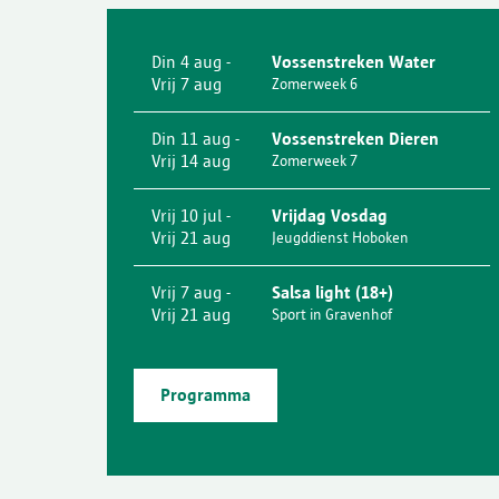
Din 4 aug -
Vossenstreken Water
Vrij 7 aug
Zomerweek 6
Din 11 aug -
Vossenstreken Dieren
Vrij 14 aug
Zomerweek 7
Vrij 10 jul -
Vrijdag Vosdag
Vrij 21 aug
Jeugddienst Hoboken
Vrij 7 aug -
Salsa light (18+)
Vrij 21 aug
Sport in Gravenhof
Programma