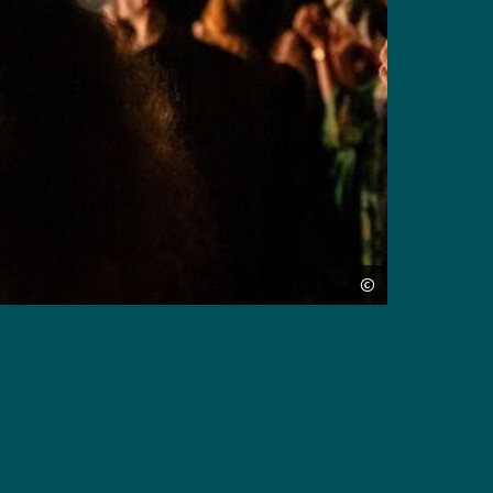
©
Copyright:
Wim Haderm